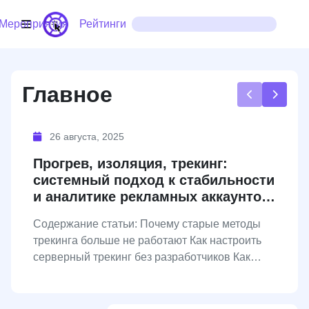
Мероприятия
Рейтинги
Google
Главное
Ads
26 августа, 2025
Meta Ads
Прогрев, изоляция, трекинг:
Контакты
системный подход к стабильности
и аналитике рекламных аккаунтов
Affiliate-
Meta
мероприятия
Содержание статьи: Почему старые методы
трекинга больше не работают Как настроить
в
серверный трекинг без разработчиков Как
избежать бана аккаунта на...
ч